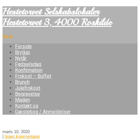
Hestetorvet Selskabslokaler
Hestetorvet 3, 4000 Roskilde
Menu
Forside
Bryllup
Nytår
Fødselsdag
Konfirmation
Frokost – Buffet
Brunch
Julefrokost
Begravelse
Maden
Kontakt os
Gæstebog / Anmeldelser
marts 10, 2020
|
Ingen kommentarer