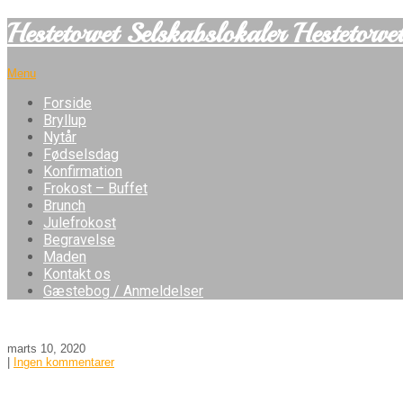
Hestetorvet Selskabslokaler Hestetor
Menu
Forside
Bryllup
Nytår
Fødselsdag
Konfirmation
Frokost – Buffet
Brunch
Julefrokost
Begravelse
Maden
Kontakt os
Gæstebog / Anmeldelser
marts 10, 2020
|
Ingen kommentarer